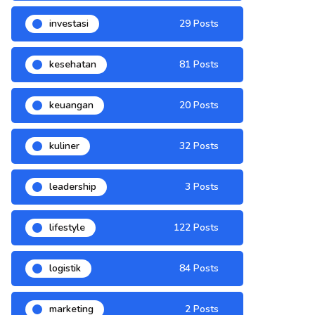
investasi
29 Posts
kesehatan
81 Posts
keuangan
20 Posts
kuliner
32 Posts
leadership
3 Posts
lifestyle
122 Posts
logistik
84 Posts
marketing
2 Posts