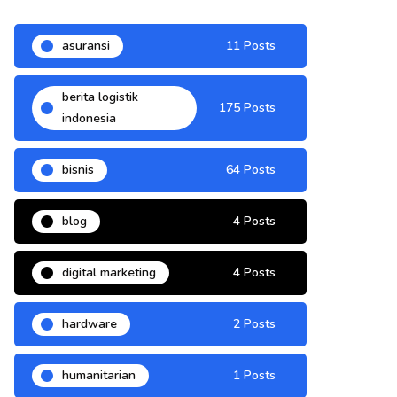
asuransi
11 Posts
berita logistik
175 Posts
indonesia
bisnis
64 Posts
blog
4 Posts
digital marketing
4 Posts
hardware
2 Posts
humanitarian
1 Posts