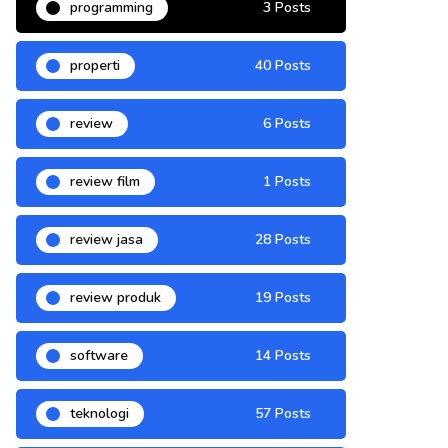
programming
3 Posts
properti
40 Posts
review
6 Posts
review film
1 Posts
review jasa
28 Posts
review produk
19 Posts
software
14 Posts
teknologi
57 Posts