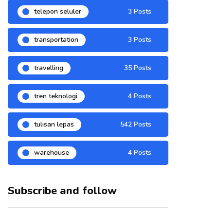
telepon seluler
3 Posts
transportation
3 Posts
travelling
35 Posts
tren teknologi
4 Posts
tulisan lepas
542 Posts
warehouse
4 Posts
Subscribe and follow