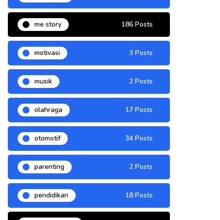
me story
186 Posts
motivasi
3 Posts
musik
2 Posts
olahraga
17 Posts
otomotif
34 Posts
parenting
2 Posts
pendidikan
18 Posts