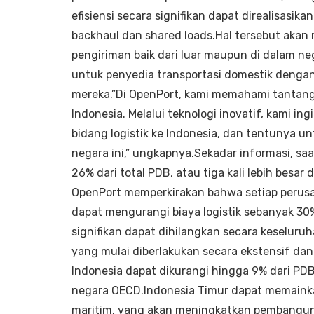
efisiensi secara signifikan dapat direalisasi
backhaul dan shared loads.Hal tersebut akan
pengiriman baik dari luar maupun di dalam n
untuk penyedia transportasi domestik dengan
mereka.”Di OpenPort, kami memahami tantang
Indonesia. Melalui teknologi inovatif, kami i
bidang logistik ke Indonesia, dan tentunya 
negara ini,” ungkapnya.Sekadar informasi, saat
26% dari total PDB, atau tiga kali lebih besa
OpenPort memperkirakan bahwa setiap perusaha
dapat mengurangi biaya logistik sebanyak 30
signifikan dapat dihilangkan secara keselur
yang mulai diberlakukan secara ekstensif dan 
Indonesia dapat dikurangi hingga 9% dari P
negara OECD.Indonesia Timur dapat memain
maritim, yang akan meningkatkan pembanguna