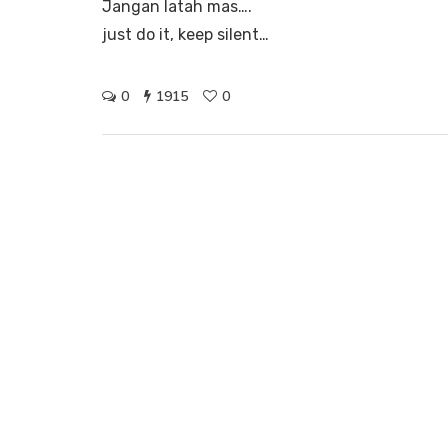
Jangan latah mas….
just do it, keep silent…
0
1915
0