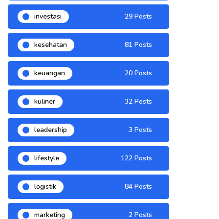
investasi
29 Posts
kesehatan
81 Posts
keuangan
20 Posts
kuliner
32 Posts
leadership
3 Posts
lifestyle
122 Posts
logistik
84 Posts
marketing
2 Posts