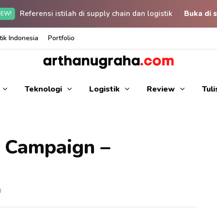
Referensi istilah di supply chain dan logistik
Buka di s
EW!
ik Indonesia
Portfolio
Teknologi
Logistik
Review
Tul
e Campaign –
d