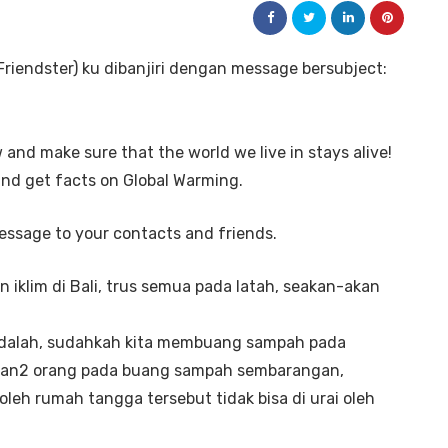
(Friendster) ku dibanjiri dengan message bersubject:
and make sure that the world we live in stays alive!
and get facts on Global Warming.
essage to your contacts and friends.
iklim di Bali, trus semua pada latah, seakan-akan
 adalah, sudahkah kita membuang sampah pada
jalan2 orang pada buang sampah sembarangan,
eh rumah tangga tersebut tidak bisa di urai oleh