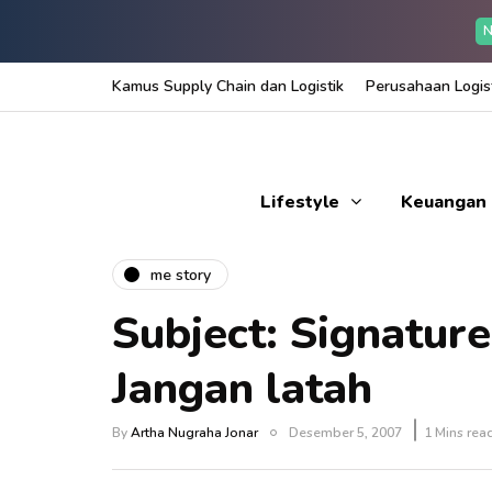
N
Kamus Supply Chain dan Logistik
Perusahaan Logist
Lifestyle
Keuangan
me story
Subject: Signatur
Jangan latah
By
Artha Nugraha Jonar
Desember 5, 2007
1 Mins rea