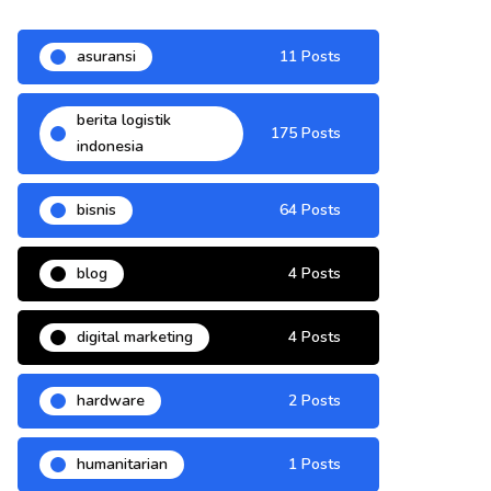
asuransi
11 Posts
berita logistik
175 Posts
indonesia
bisnis
64 Posts
blog
4 Posts
digital marketing
4 Posts
hardware
2 Posts
humanitarian
1 Posts