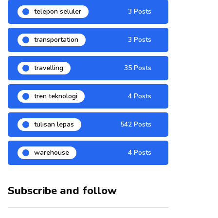
telepon seluler
3 Posts
transportation
3 Posts
travelling
35 Posts
tren teknologi
4 Posts
tulisan lepas
542 Posts
warehouse
4 Posts
Subscribe and follow