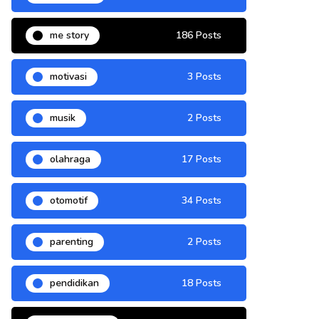
me story
186 Posts
motivasi
3 Posts
musik
2 Posts
olahraga
17 Posts
otomotif
34 Posts
parenting
2 Posts
pendidikan
18 Posts