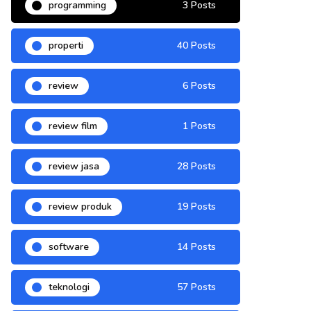
programming
3 Posts
properti
40 Posts
review
6 Posts
review film
1 Posts
review jasa
28 Posts
review produk
19 Posts
software
14 Posts
teknologi
57 Posts