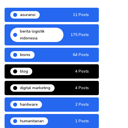
asuransi
11 Posts
berita logistik
175 Posts
indonesia
bisnis
64 Posts
blog
4 Posts
digital marketing
4 Posts
hardware
2 Posts
humanitarian
1 Posts