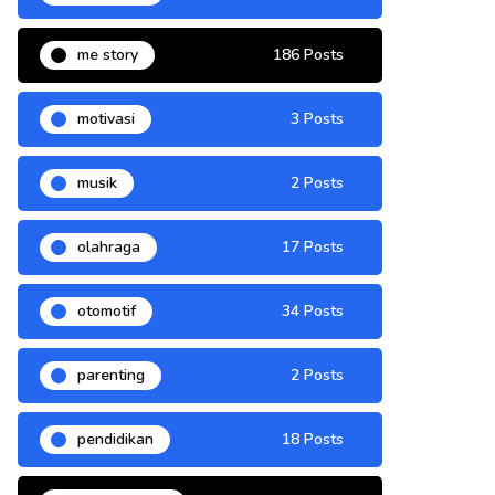
me story
186 Posts
motivasi
3 Posts
musik
2 Posts
olahraga
17 Posts
otomotif
34 Posts
parenting
2 Posts
pendidikan
18 Posts