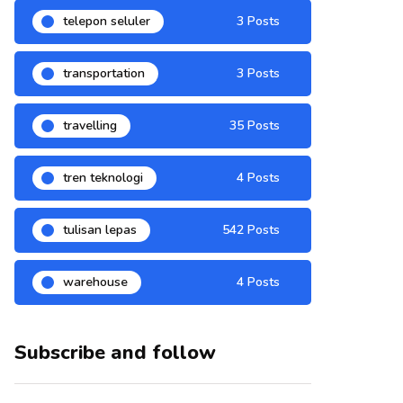
telepon seluler
3 Posts
transportation
3 Posts
travelling
35 Posts
tren teknologi
4 Posts
tulisan lepas
542 Posts
warehouse
4 Posts
Subscribe and follow