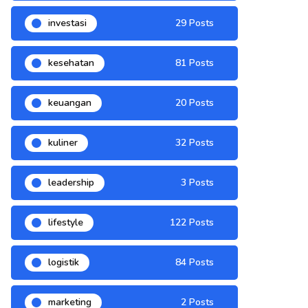
investasi
29 Posts
kesehatan
81 Posts
keuangan
20 Posts
kuliner
32 Posts
leadership
3 Posts
lifestyle
122 Posts
logistik
84 Posts
marketing
2 Posts