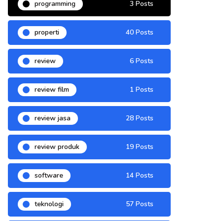
programming
3 Posts
properti
40 Posts
review
6 Posts
review film
1 Posts
review jasa
28 Posts
review produk
19 Posts
software
14 Posts
teknologi
57 Posts