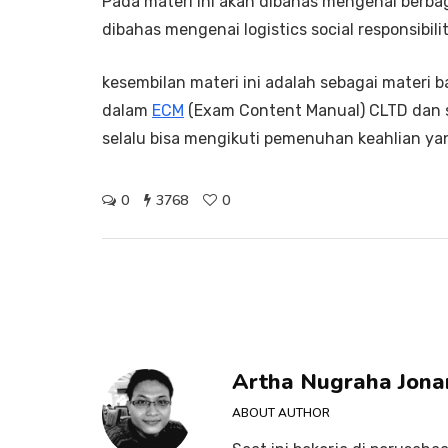
Pada materi ini akan dibahas mengenai berbagai
dibahas mengenai logistics social responsibili
kesembilan materi ini adalah sebagai materi b
dalam
ECM
(Exam Content Manual) CLTD dan se
selalu bisa mengikuti pemenuhan keahlian yan
0
3768
0
Artha Nugraha Jona
ABOUT AUTHOR