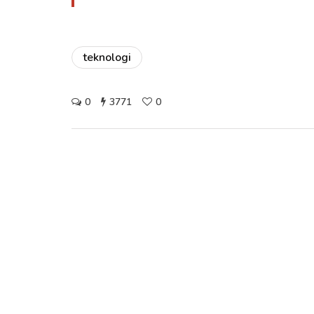
teknologi
0
3771
0