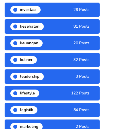
investasi
29 Posts
kesehatan
81 Posts
keuangan
20 Posts
kuliner
32 Posts
leadership
3 Posts
lifestyle
122 Posts
logistik
84 Posts
marketing
2 Posts