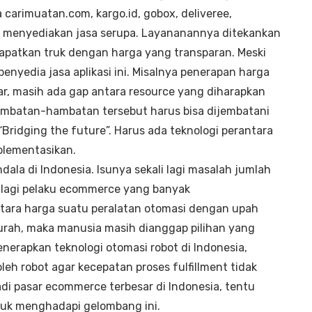
 carimuatan.com, kargo.id, gobox, deliveree,
ng menyediakan jasa serupa. Layananannya ditekankan
atkan truk dengan harga yang transparan. Meski
nyedia jasa aplikasi ini. Misalnya penerapan harga
ar, masih ada gap antara resource yang diharapkan
 hambatan-hambatan tersebut harus bisa dijembatani
ridging the future”. Harus ada teknologi perantara
plementasikan.
ala di Indonesia. Isunya sekali lagi masalah jumlah
alagi pelaku ecommerce yang banyak
ara harga suatu peralatan otomasi dengan upah
rah, maka manusia masih dianggap pilihan yang
enerapkan teknologi otomasi robot di Indonesia,
eh robot agar kecepatan proses fulfillment tidak
adi pasar ecommerce terbesar di Indonesia, tentu
uk menghadapi gelombang ini.