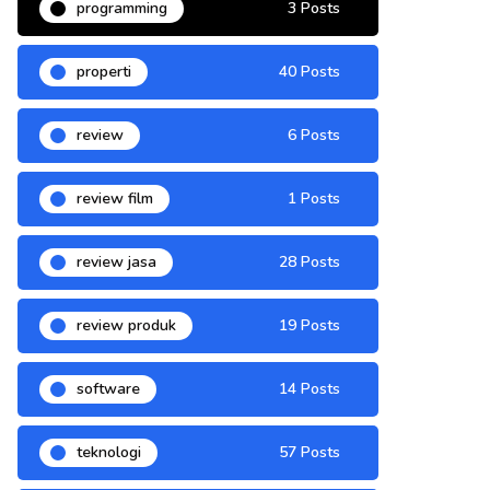
programming
3 Posts
properti
40 Posts
review
6 Posts
review film
1 Posts
review jasa
28 Posts
review produk
19 Posts
software
14 Posts
teknologi
57 Posts