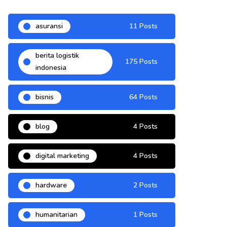
asuransi
11 Posts
berita logistik
175 Posts
indonesia
bisnis
64 Posts
blog
4 Posts
digital marketing
4 Posts
hardware
2 Posts
humanitarian
1 Posts