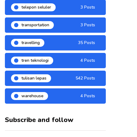
telepon seluler
3 Posts
transportation
3 Posts
travelling
35 Posts
tren teknologi
4 Posts
tulisan lepas
542 Posts
warehouse
4 Posts
Subscribe and follow