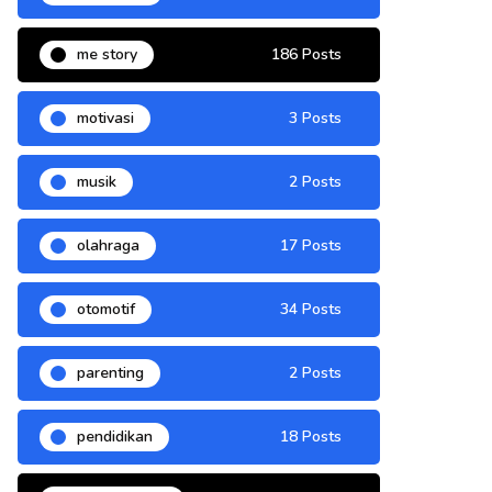
me story
186 Posts
motivasi
3 Posts
musik
2 Posts
olahraga
17 Posts
otomotif
34 Posts
parenting
2 Posts
pendidikan
18 Posts