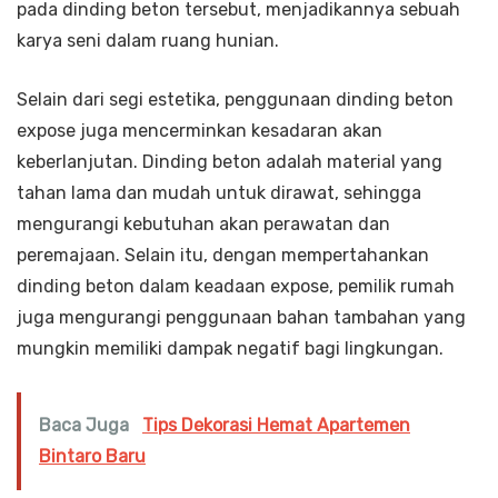
pada dinding beton tersebut, menjadikannya sebuah
karya seni dalam ruang hunian.
Selain dari segi estetika, penggunaan dinding beton
expose juga mencerminkan kesadaran akan
keberlanjutan. Dinding beton adalah material yang
tahan lama dan mudah untuk dirawat, sehingga
mengurangi kebutuhan akan perawatan dan
peremajaan. Selain itu, dengan mempertahankan
dinding beton dalam keadaan expose, pemilik rumah
juga mengurangi penggunaan bahan tambahan yang
mungkin memiliki dampak negatif bagi lingkungan.
Baca Juga
Tips Dekorasi Hemat Apartemen
Bintaro Baru