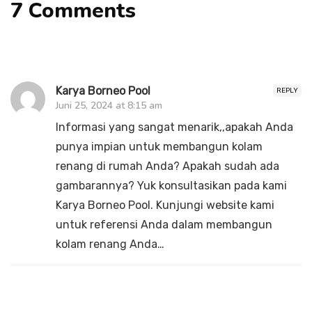
7 Comments
Karya Borneo Pool
REPLY
Juni 25, 2024 at 8:15 am
Informasi yang sangat menarik,,apakah Anda
punya impian untuk membangun kolam
renang di rumah Anda? Apakah sudah ada
gambarannya? Yuk konsultasikan pada kami
Karya Borneo Pool. Kunjungi website kami
untuk referensi Anda dalam membangun
kolam renang Anda…