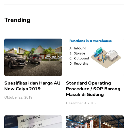
Trending
Spesifikasi dan Harga All
Standard Operating
New Calya 2019
Procedure / SOP Barang
Masuk di Gudang
Oktober 22, 2019
Desember 9, 2016