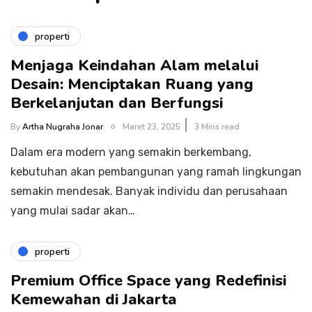
properti
Menjaga Keindahan Alam melalui
Desain: Menciptakan Ruang yang
Berkelanjutan dan Berfungsi
By
Artha Nugraha Jonar
Maret 23, 2025
3 Mins read
Dalam era modern yang semakin berkembang,
kebutuhan akan pembangunan yang ramah lingkungan
semakin mendesak. Banyak individu dan perusahaan
yang mulai sadar akan…
properti
Premium Office Space yang Redefinisi
Kemewahan di Jakarta