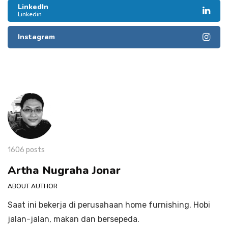
LinkedIn
Linkedin
Instagram
1606 posts
Artha Nugraha Jonar
ABOUT AUTHOR
Saat ini bekerja di perusahaan home furnishing. Hobi
jalan-jalan, makan dan bersepeda.