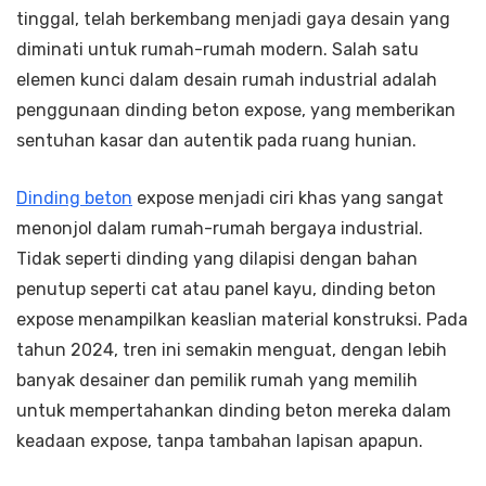
tinggal, telah berkembang menjadi gaya desain yang
diminati untuk rumah-rumah modern. Salah satu
elemen kunci dalam desain rumah industrial adalah
penggunaan dinding beton expose, yang memberikan
sentuhan kasar dan autentik pada ruang hunian.
Dinding beton
expose menjadi ciri khas yang sangat
menonjol dalam rumah-rumah bergaya industrial.
Tidak seperti dinding yang dilapisi dengan bahan
penutup seperti cat atau panel kayu, dinding beton
expose menampilkan keaslian material konstruksi. Pada
tahun 2024, tren ini semakin menguat, dengan lebih
banyak desainer dan pemilik rumah yang memilih
untuk mempertahankan dinding beton mereka dalam
keadaan expose, tanpa tambahan lapisan apapun.