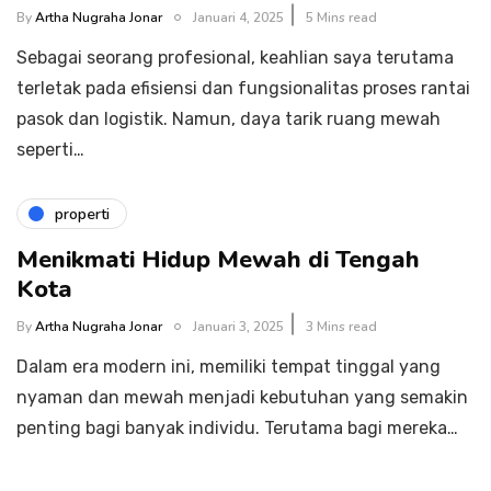
By
Artha Nugraha Jonar
Januari 4, 2025
5 Mins read
Sebagai seorang profesional, keahlian saya terutama
terletak pada efisiensi dan fungsionalitas proses rantai
pasok dan logistik. Namun, daya tarik ruang mewah
seperti…
properti
Menikmati Hidup Mewah di Tengah
Kota
By
Artha Nugraha Jonar
Januari 3, 2025
3 Mins read
Dalam era modern ini, memiliki tempat tinggal yang
nyaman dan mewah menjadi kebutuhan yang semakin
penting bagi banyak individu. Terutama bagi mereka…