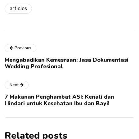
articles
Previous
Mengabadikan Kemesraan: Jasa Dokumentasi
Wedding Profesional
Next
7 Makanan Penghambat ASI: Kenali dan
Hindari untuk Kesehatan Ibu dan Bayi!
Related posts