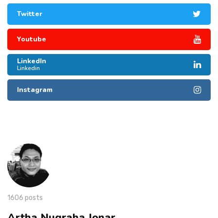
Twitter
Youtube
LinkedIn
Linkedin
Instagram
1606 posts
Artha Nugraha Jonar