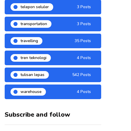
telepon seluler
3 Posts
transportation
3 Posts
travelling
35 Posts
tren teknologi
4 Posts
tulisan lepas
542 Posts
warehouse
4 Posts
Subscribe and follow