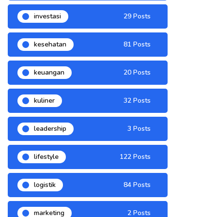
investasi
29 Posts
kesehatan
81 Posts
keuangan
20 Posts
kuliner
32 Posts
leadership
3 Posts
lifestyle
122 Posts
logistik
84 Posts
marketing
2 Posts