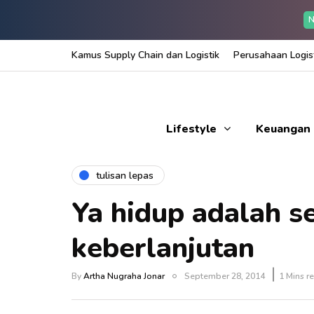
N
Kamus Supply Chain dan Logistik
Perusahaan Logist
Lifestyle
Keuangan
tulisan lepas
Ya hidup adalah s
keberlanjutan
By
Artha Nugraha Jonar
September 28, 2014
1 Mins r