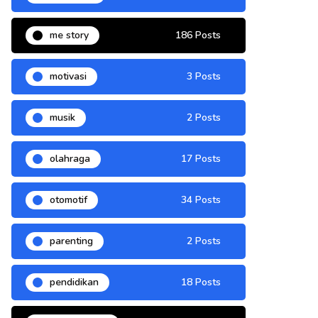
me story
186 Posts
motivasi
3 Posts
musik
2 Posts
olahraga
17 Posts
otomotif
34 Posts
parenting
2 Posts
pendidikan
18 Posts