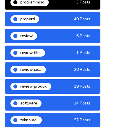
programming
3 Posts
properti
40 Posts
review
6 Posts
review film
1 Posts
review jasa
28 Posts
review produk
19 Posts
software
14 Posts
teknologi
57 Posts