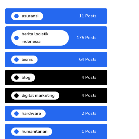
asuransi
11 Posts
berita logistik
175 Posts
indonesia
bisnis
64 Posts
blog
4 Posts
digital marketing
4 Posts
hardware
2 Posts
humanitarian
1 Posts