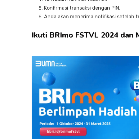
Konfirmasi transaksi dengan PIN.
Anda akan menerima notifikasi setelah tr
Ikuti BRImo FSTVL 2024 dan 