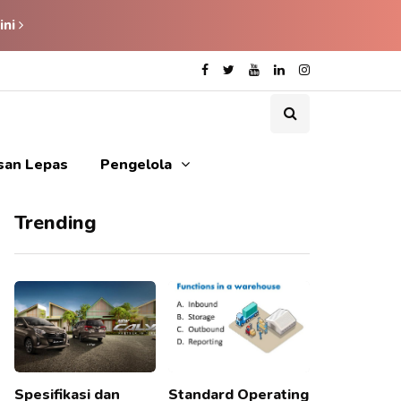
ini
isan Lepas
Pengelola
Trending
Spesifikasi dan
Standard Operating