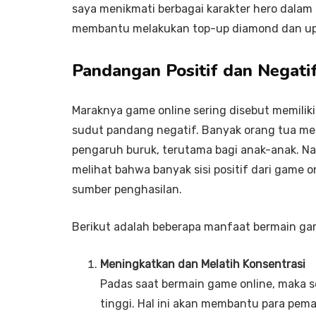
saya menikmati berbagai karakter hero dalam
membantu melakukan top-up diamond dan upgr
Pandangan Positif dan Negati
Maraknya game online sering disebut memiliki
sudut pandang negatif. Banyak orang tua 
pengaruh buruk, terutama bagi anak-anak. Na
melihat bahwa banyak sisi positif dari game 
sumber penghasilan.
Berikut adalah beberapa manfaat bermain gam
Meningkatkan dan Melatih Konsentrasi
Padas saat bermain game online, maka
tinggi. Hal ini akan membantu para pem