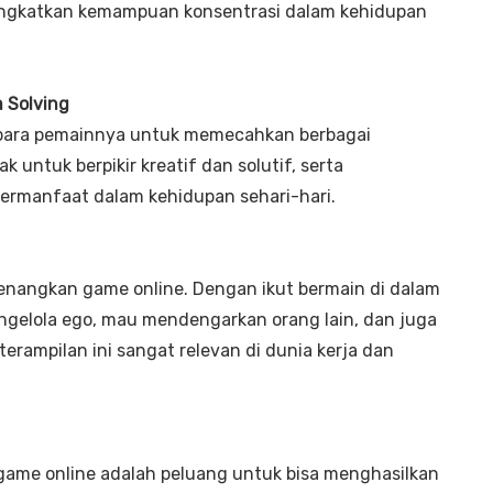
ingkatkan kemampuan konsentrasi dalam kehidupan
 Solving
 para pemainnya untuk memecahkan berbagai
 untuk berpikir kreatif dan solutif, serta
ermanfaat dalam kehidupan sehari-hari.
enangkan game online. Dengan ikut bermain di dalam
gelola ego, mau mendengarkan orang lain, dan juga
erampilan ini sangat relevan di dunia kerja dan
 game online adalah peluang untuk bisa menghasilkan