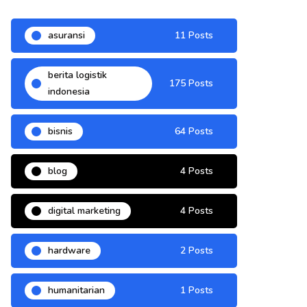
asuransi
11 Posts
berita logistik
175 Posts
indonesia
bisnis
64 Posts
blog
4 Posts
digital marketing
4 Posts
hardware
2 Posts
humanitarian
1 Posts