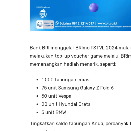
Bank BRI menggelar BRImo FSTVL 2024 mulai 
melakukan top-up voucher game melalui BRI
memenangkan hadiah menarik, seperti:
1.000 tabungan emas
75 unit Samsung Galaxy Z Fold 6
50 unit Vespa
20 unit Hyundai Creta
5 unit BMW
Tingkatkan saldo tabungan Anda, perbanyak 