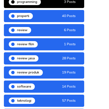
programming
3 Posts
properti
40 Posts
review
6 Posts
review film
1 Posts
review jasa
28 Posts
review produk
19 Posts
software
14 Posts
teknologi
57 Posts