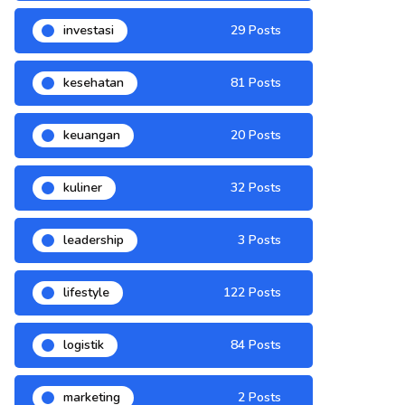
investasi
29 Posts
kesehatan
81 Posts
keuangan
20 Posts
kuliner
32 Posts
leadership
3 Posts
lifestyle
122 Posts
logistik
84 Posts
marketing
2 Posts