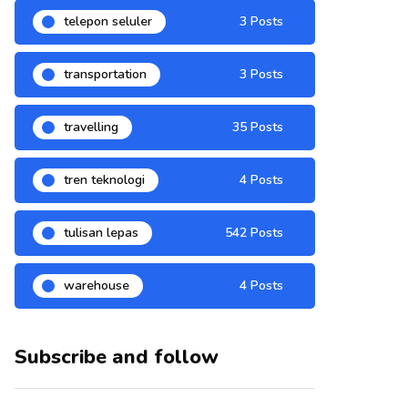
telepon seluler
3 Posts
transportation
3 Posts
travelling
35 Posts
tren teknologi
4 Posts
tulisan lepas
542 Posts
warehouse
4 Posts
Subscribe and follow