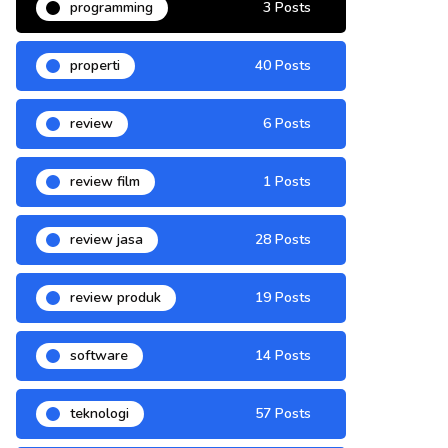
programming
3 Posts
properti
40 Posts
review
6 Posts
review film
1 Posts
review jasa
28 Posts
review produk
19 Posts
software
14 Posts
teknologi
57 Posts