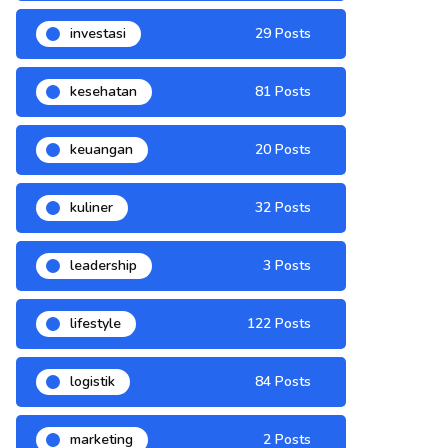
investasi
29 Posts
kesehatan
81 Posts
keuangan
20 Posts
kuliner
32 Posts
leadership
3 Posts
lifestyle
122 Posts
logistik
84 Posts
marketing
2 Posts