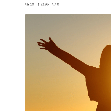
19
2195
0