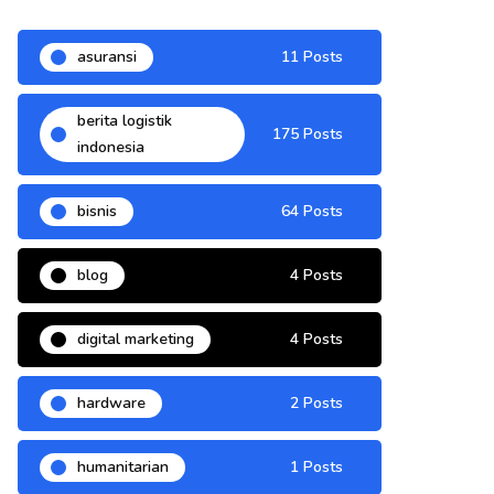
asuransi
11 Posts
berita logistik
175 Posts
indonesia
bisnis
64 Posts
blog
4 Posts
digital marketing
4 Posts
hardware
2 Posts
humanitarian
1 Posts