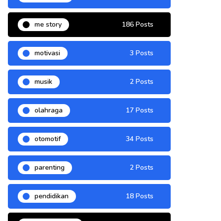
me story
186 Posts
motivasi
3 Posts
musik
2 Posts
olahraga
17 Posts
otomotif
34 Posts
parenting
2 Posts
pendidikan
18 Posts