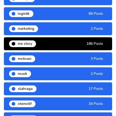
logistik
84 Posts
marketing
2 Posts
me story
186 Posts
motivasi
3 Posts
musik
2 Posts
olahraga
17 Posts
otomotif
34 Posts