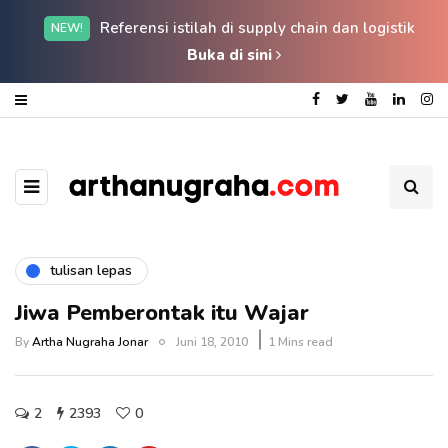
Referensi istilah di supply chain dan logistik
NEW!
Buka di sini
tulisan lepas
Jiwa Pemberontak itu Wajar
By
Artha Nugraha Jonar
Juni 18, 2010
1 Mins read
2
2393
0