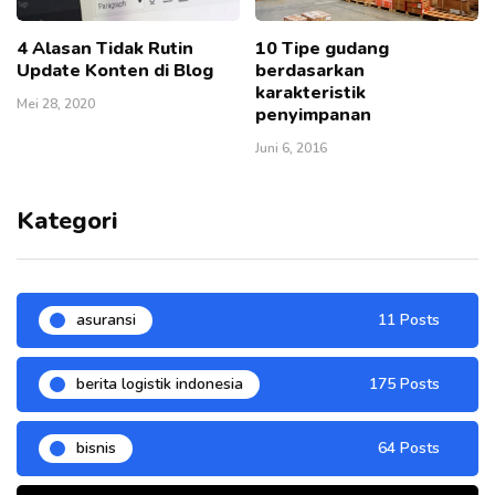
4 Alasan Tidak Rutin
10 Tipe gudang
Update Konten di Blog
berdasarkan
karakteristik
Mei 28, 2020
penyimpanan
Juni 6, 2016
Kategori
asuransi
11 Posts
berita logistik indonesia
175 Posts
bisnis
64 Posts