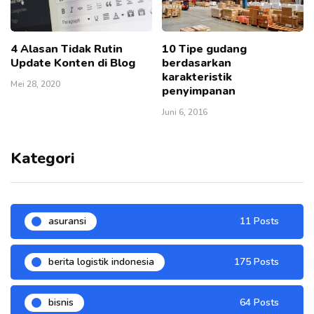
4 Alasan Tidak Rutin
10 Tipe gudang
Update Konten di Blog
berdasarkan
karakteristik
Mei 28, 2020
penyimpanan
Juni 6, 2016
Kategori
asuransi
11 Posts
berita logistik indonesia
175 Posts
bisnis
64 Posts