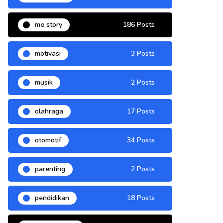
me story
186 Posts
motivasi
3 Posts
musik
2 Posts
olahraga
17 Posts
otomotif
34 Posts
parenting
2 Posts
pendidikan
18 Posts