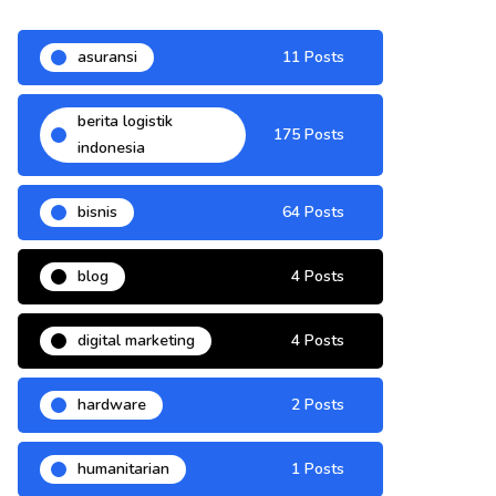
asuransi
11 Posts
berita logistik
175 Posts
indonesia
bisnis
64 Posts
blog
4 Posts
digital marketing
4 Posts
hardware
2 Posts
humanitarian
1 Posts