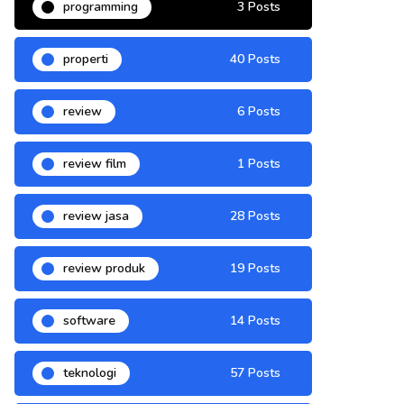
programming
3 Posts
properti
40 Posts
review
6 Posts
review film
1 Posts
review jasa
28 Posts
review produk
19 Posts
software
14 Posts
teknologi
57 Posts