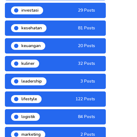
investasi
29 Posts
kesehatan
81 Posts
keuangan
20 Posts
kuliner
32 Posts
leadership
3 Posts
lifestyle
122 Posts
logistik
84 Posts
marketing
2 Posts