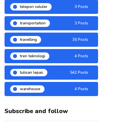
telepon seluler
3 Posts
transportation
3 Posts
travelling
35 Posts
tren teknologi
4 Posts
tulisan lepas
542 Posts
warehouse
4 Posts
Subscribe and follow