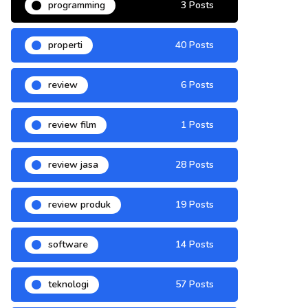
programming
3 Posts
properti
40 Posts
review
6 Posts
review film
1 Posts
review jasa
28 Posts
review produk
19 Posts
software
14 Posts
teknologi
57 Posts