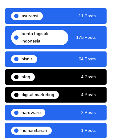
asuransi
11 Posts
berita logistik
175 Posts
indonesia
bisnis
64 Posts
blog
4 Posts
digital marketing
4 Posts
hardware
2 Posts
humanitarian
1 Posts