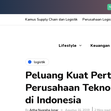
N
Kamus Supply Chain dan Logistik
Perusahaan Logist
Lifestyle
Keuangan
logistik
Peluang Kuat Per
Perusahaan Teknol
di Indonesia
By
Artha Nugraha Jonar
Agustus 16, 2019
2 Mins read