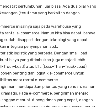
encatat pertumbuhan luar biasa. Ada dua pilar yang
 keuangan (terutama yang berkaitan dengan
commerce misalnya saja pada warehouse yang
a rantai e-commerce. Namun kita bisa dapati bahwa
ng sudah disupport dengan teknologi yang dapat
an integrasi penyimpanan stok.
ristik logistik yang berbeda. Dengan small load
uat biaya yang ditimbulkan juga menjadi lebih
ll-Truck-Load) atau LTL (Less-Than-Truck-Load).
mponen penting dari logistik e-commerce untuk
ibilitas mata rantai e-commerce.
pengiriman mendapatkan prioritas yang rendah, namun
a dramatis. Pada e-commerce, pengiriman menjadi
Pelanggan menuntut pengiriman yang cepat, dengan
r pelacakan pemesanan sehingga vendor e-commerce