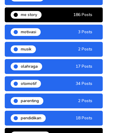
me story
186 Posts
motivasi
3 Posts
musik
2 Posts
olahraga
17 Posts
otomotif
34 Posts
parenting
2 Posts
pendidikan
18 Posts