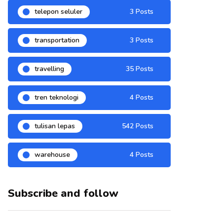
telepon seluler
3 Posts
transportation
3 Posts
travelling
35 Posts
tren teknologi
4 Posts
tulisan lepas
542 Posts
warehouse
4 Posts
Subscribe and follow