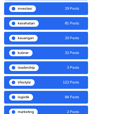
investasi
29 Posts
kesehatan
81 Posts
keuangan
20 Posts
kuliner
32 Posts
leadership
3 Posts
lifestyle
122 Posts
logistik
84 Posts
marketing
2 Posts