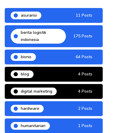
asuransi
11 Posts
berita logistik
175 Posts
indonesia
bisnis
64 Posts
blog
4 Posts
digital marketing
4 Posts
hardware
2 Posts
humanitarian
1 Posts