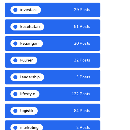
investasi
29 Posts
kesehatan
81 Posts
keuangan
20 Posts
kuliner
32 Posts
leadership
3 Posts
lifestyle
122 Posts
logistik
84 Posts
marketing
2 Posts