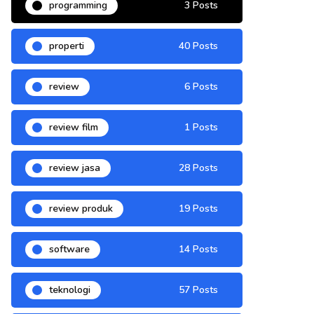
programming
3 Posts
properti
40 Posts
review
6 Posts
review film
1 Posts
review jasa
28 Posts
review produk
19 Posts
software
14 Posts
teknologi
57 Posts