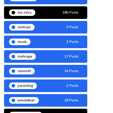
me story
186 Posts
motivasi
3 Posts
musik
2 Posts
olahraga
17 Posts
otomotif
34 Posts
parenting
2 Posts
pendidikan
18 Posts