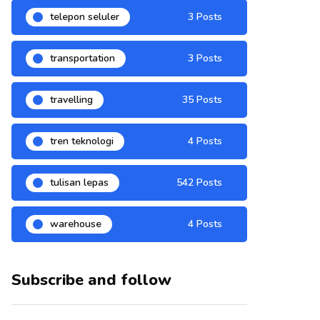
telepon seluler
3 Posts
transportation
3 Posts
travelling
35 Posts
tren teknologi
4 Posts
tulisan lepas
542 Posts
warehouse
4 Posts
Subscribe and follow