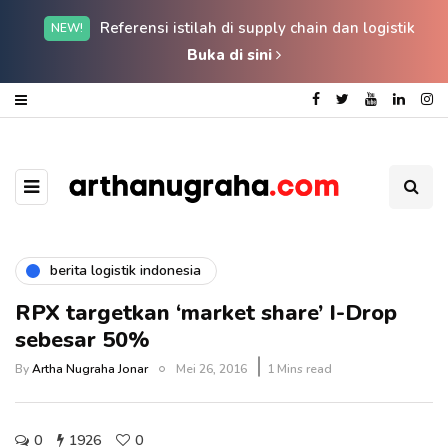
Referensi istilah di supply chain dan logistik
NEW!
Buka di sini
berita logistik indonesia
RPX targetkan ‘market share’ I-Drop
sebesar 50%
By
Artha Nugraha Jonar
Mei 26, 2016
1 Mins read
0
1926
0