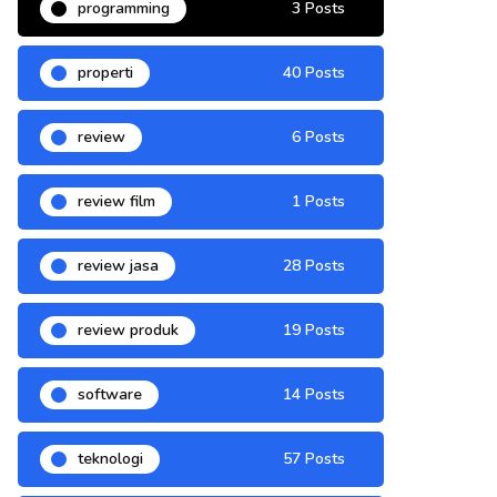
programming
3 Posts
properti
40 Posts
review
6 Posts
review film
1 Posts
review jasa
28 Posts
review produk
19 Posts
software
14 Posts
teknologi
57 Posts