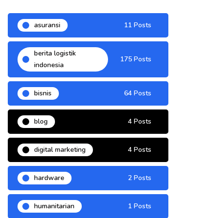
asuransi
11 Posts
berita logistik
175 Posts
indonesia
bisnis
64 Posts
blog
4 Posts
digital marketing
4 Posts
hardware
2 Posts
humanitarian
1 Posts