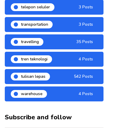
telepon seluler
3 Posts
transportation
3 Posts
travelling
35 Posts
tren teknologi
4 Posts
tulisan lepas
542 Posts
warehouse
4 Posts
Subscribe and follow