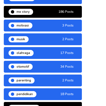
me story
186 Posts
motivasi
3 Posts
musik
2 Posts
olahraga
17 Posts
otomotif
34 Posts
parenting
2 Posts
pendidikan
18 Posts