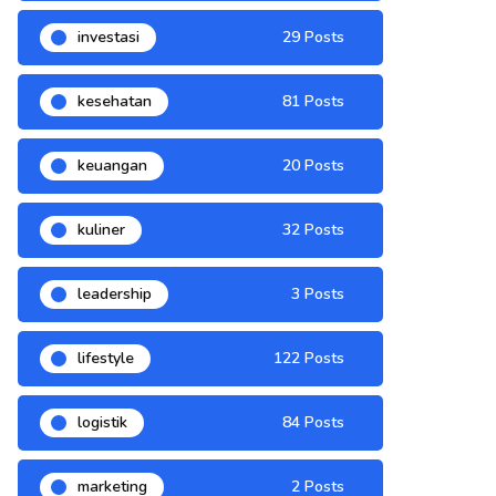
investasi
29 Posts
kesehatan
81 Posts
keuangan
20 Posts
kuliner
32 Posts
leadership
3 Posts
lifestyle
122 Posts
logistik
84 Posts
marketing
2 Posts