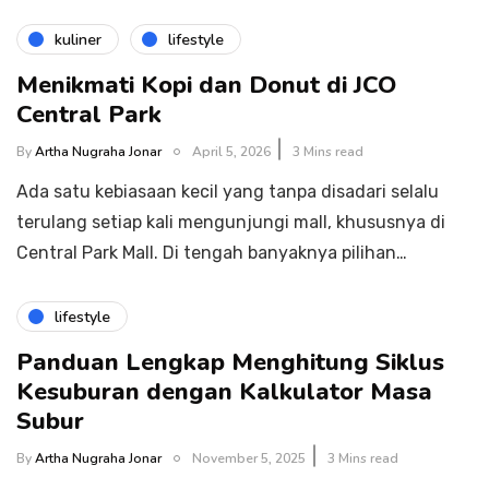
kuliner
lifestyle
Menikmati Kopi dan Donut di JCO
Central Park
By
Artha Nugraha Jonar
April 5, 2026
3 Mins read
Ada satu kebiasaan kecil yang tanpa disadari selalu
terulang setiap kali mengunjungi mall, khususnya di
Central Park Mall. Di tengah banyaknya pilihan…
lifestyle
Panduan Lengkap Menghitung Siklus
Kesuburan dengan Kalkulator Masa
Subur
By
Artha Nugraha Jonar
November 5, 2025
3 Mins read