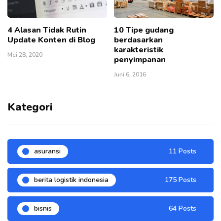
4 Alasan Tidak Rutin
10 Tipe gudang
Update Konten di Blog
berdasarkan
karakteristik
Mei 28, 2020
penyimpanan
Juni 6, 2016
Kategori
asuransi
11 Posts
berita logistik indonesia
175 Posts
bisnis
64 Posts