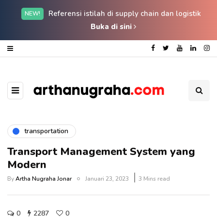
Referensi istilah di supply chain dan logistik
NEW!
Buka di sini
transportation
Transport Management System yang
Modern
By
Artha Nugraha Jonar
Januari 23, 2023
3 Mins read
0
2287
0