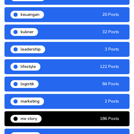
keuangan
20 Posts
kuliner
32 Posts
leadership
3 Posts
lifestyle
122 Posts
logistik
84 Posts
marketing
2 Posts
me story
186 Posts