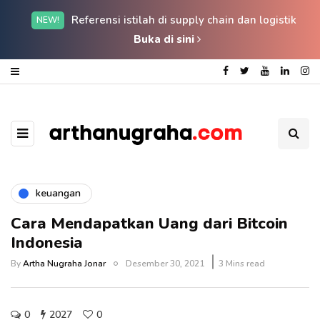
Referensi istilah di supply chain dan logistik
NEW!
Buka di sini
keuangan
Cara Mendapatkan Uang dari Bitcoin
Indonesia
By
Artha Nugraha Jonar
Desember 30, 2021
3 Mins read
0
2027
0