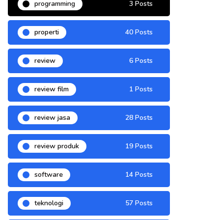
programming
3 Posts
properti
40 Posts
review
6 Posts
review film
1 Posts
review jasa
28 Posts
review produk
19 Posts
software
14 Posts
teknologi
57 Posts