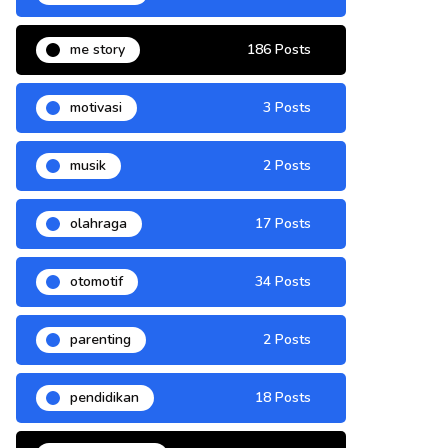
me story
186 Posts
motivasi
3 Posts
musik
2 Posts
olahraga
17 Posts
otomotif
34 Posts
parenting
2 Posts
pendidikan
18 Posts