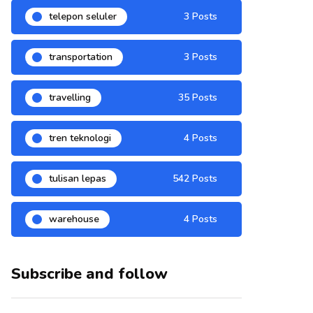
telepon seluler
3 Posts
transportation
3 Posts
travelling
35 Posts
tren teknologi
4 Posts
tulisan lepas
542 Posts
warehouse
4 Posts
Subscribe and follow