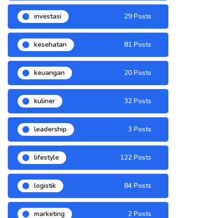
investasi
29 Posts
kesehatan
81 Posts
keuangan
20 Posts
kuliner
32 Posts
leadership
3 Posts
lifestyle
122 Posts
logistik
84 Posts
marketing
2 Posts