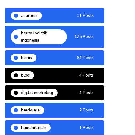
asuransi
11 Posts
berita logistik
175 Posts
indonesia
bisnis
64 Posts
blog
4 Posts
digital marketing
4 Posts
hardware
2 Posts
humanitarian
1 Posts