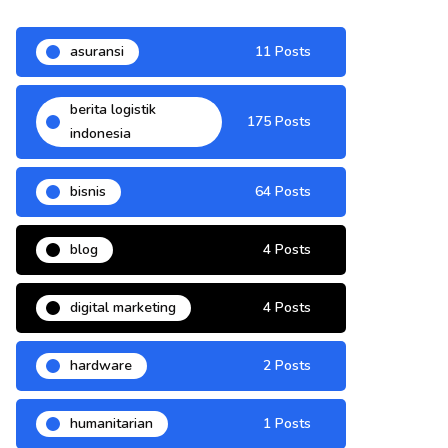
asuransi
11 Posts
berita logistik
175 Posts
indonesia
bisnis
64 Posts
blog
4 Posts
digital marketing
4 Posts
hardware
2 Posts
humanitarian
1 Posts