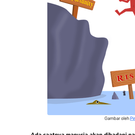
Gambar oleh
Pi
Ada saatnya manusia akan dihadapi pad