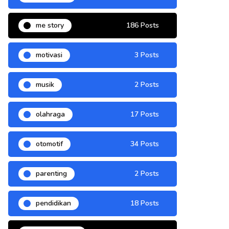
me story
186 Posts
motivasi
3 Posts
musik
2 Posts
olahraga
17 Posts
otomotif
34 Posts
parenting
2 Posts
pendidikan
18 Posts