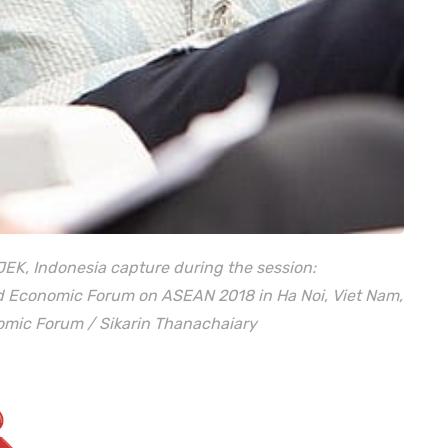
JEK, Indonesia capture during the session:
ld Economic Forum on ASEAN 2018 in Ha Noi, Viet Nam,
omic Forum / Sikarin Thanachaiary