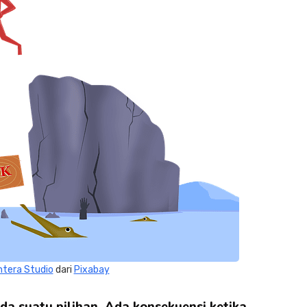
ntera Studio
dari
Pixabay
a suatu pilihan. Ada konsekuensi ketika