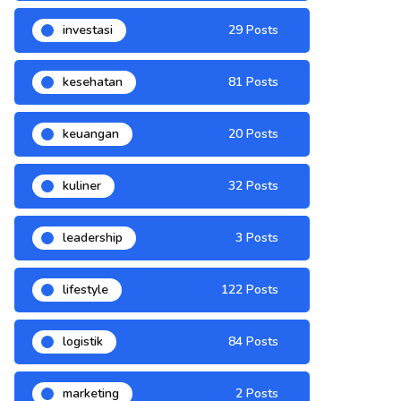
investasi
29 Posts
kesehatan
81 Posts
keuangan
20 Posts
kuliner
32 Posts
leadership
3 Posts
lifestyle
122 Posts
logistik
84 Posts
marketing
2 Posts