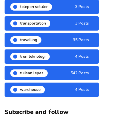
telepon seluler
3 Posts
transportation
3 Posts
travelling
35 Posts
tren teknologi
4 Posts
tulisan lepas
542 Posts
warehouse
4 Posts
Subscribe and follow