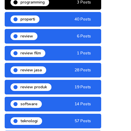
programming
3 Posts
properti
40 Posts
review
6 Posts
review film
1 Posts
review jasa
28 Posts
review produk
19 Posts
software
14 Posts
teknologi
57 Posts