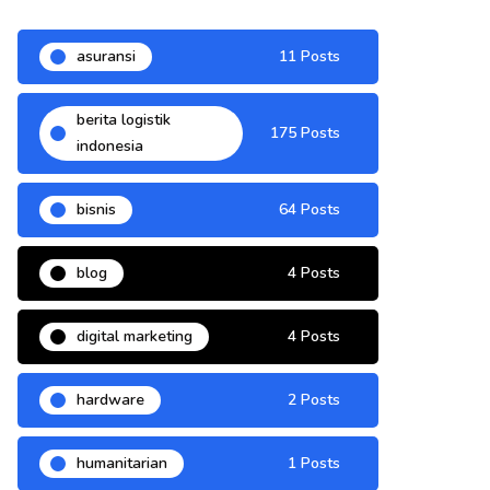
asuransi
11 Posts
berita logistik
175 Posts
indonesia
bisnis
64 Posts
blog
4 Posts
digital marketing
4 Posts
hardware
2 Posts
humanitarian
1 Posts