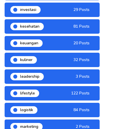
investasi
29 Posts
kesehatan
81 Posts
keuangan
20 Posts
kuliner
32 Posts
leadership
3 Posts
lifestyle
122 Posts
logistik
84 Posts
marketing
2 Posts