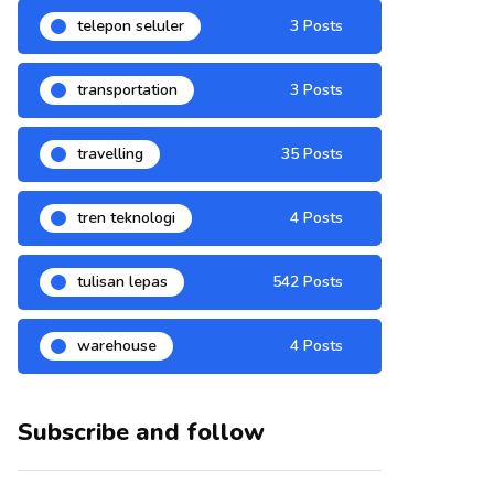
telepon seluler
3 Posts
transportation
3 Posts
travelling
35 Posts
tren teknologi
4 Posts
tulisan lepas
542 Posts
warehouse
4 Posts
Subscribe and follow