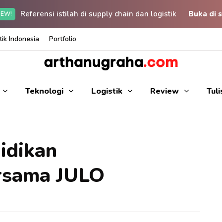
Referensi istilah di supply chain dan logistik
Buka di s
EW!
ik Indonesia
Portfolio
Teknologi
Logistik
Review
Tul
idikan
rsama JULO