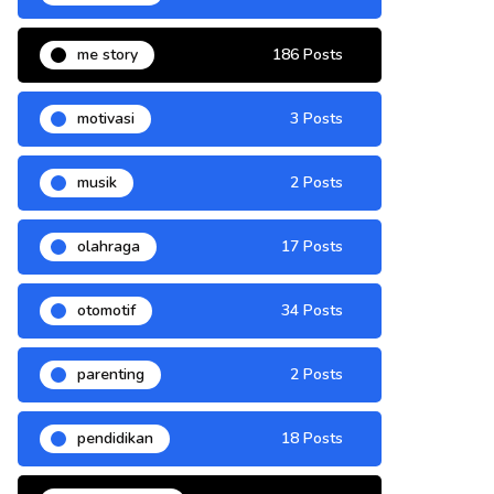
me story
186 Posts
motivasi
3 Posts
musik
2 Posts
olahraga
17 Posts
otomotif
34 Posts
parenting
2 Posts
pendidikan
18 Posts