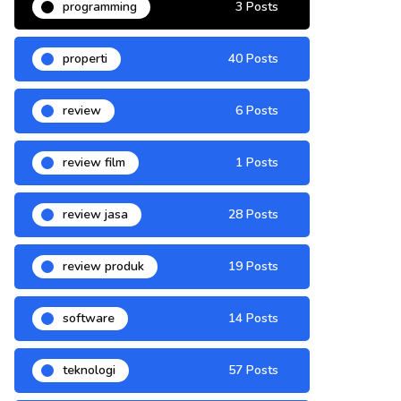
programming
3 Posts
properti
40 Posts
review
6 Posts
review film
1 Posts
review jasa
28 Posts
review produk
19 Posts
software
14 Posts
teknologi
57 Posts