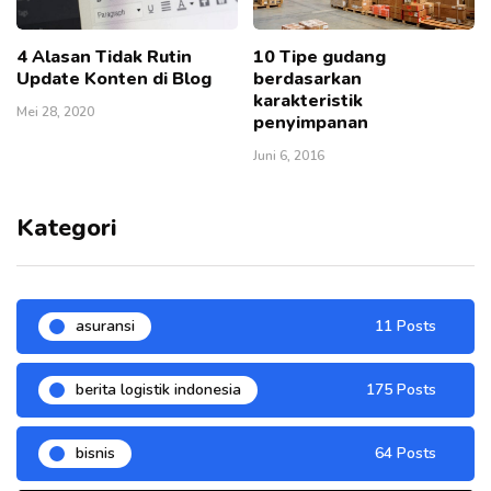
4 Alasan Tidak Rutin
10 Tipe gudang
Update Konten di Blog
berdasarkan
karakteristik
Mei 28, 2020
penyimpanan
Juni 6, 2016
Kategori
asuransi
11 Posts
berita logistik indonesia
175 Posts
bisnis
64 Posts