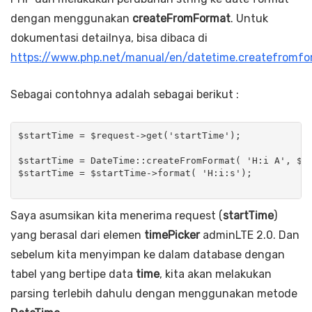
dengan menggunakan
createFromFormat
. Untuk
dokumentasi detailnya, bisa dibaca di
https://www.php.net/manual/en/datetime.createfromfo
Sebagai contohnya adalah sebagai berikut :
$startTime = $request->get('startTime');

$startTime = DateTime::createFromFormat( 'H:i A', $st
$startTime = $startTime->format( 'H:i:s');

Saya asumsikan kita menerima request (
startTime
)
yang berasal dari elemen
timePicker
adminLTE 2.0. Dan
sebelum kita menyimpan ke dalam database dengan
tabel yang bertipe data
time
, kita akan melakukan
parsing terlebih dahulu dengan menggunakan metode