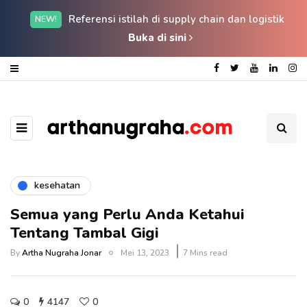
Referensi istilah di supply chain dan logistik
NEW!
Buka di sini
kesehatan
Semua yang Perlu Anda Ketahui
Tentang Tambal Gigi
By
Artha Nugraha Jonar
Mei 13, 2023
7 Mins read
0
4147
0